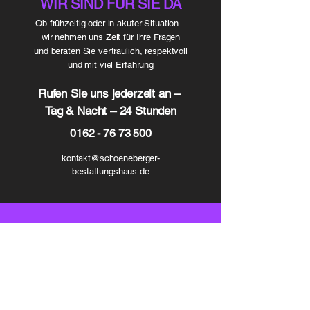
WIR SIND FÜR SIE DA
​Ob frühzeitig oder in akuter Situation –
wir nehmen uns Zeit für Ihre Fragen
und beraten Sie vertraulich, respektvoll
und mit viel Erfahrung
Rufen Sie uns jederzeit an –
Tag & Nacht – 24 Stunden
0162 - 76 73 500
kontakt@schoeneberger-
bestattungshaus.de
VORSORGE & MEHR​
Gut geplant und gut begleitet –
wir nehmen uns Zeit für Sie!