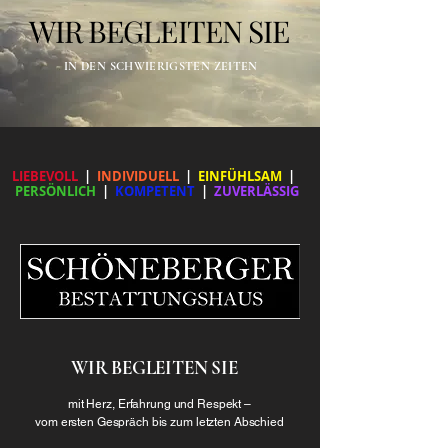
WIR BEGLEITEN SIE
WIR BEGLEITEN SIE
IN DEN SCHWIERIGSTEN ZEITEN
LIEBEVOLL
|
INDIVIDUELL
|
EINFÜHLSAM
|
PERSÖNLICH
|
KOMPETENT
|
ZUVERLÄSSIG
​WIR BEGLEITEN SIE
mit Herz, Erfahrung und Respekt –
vom ersten Gespräch bis zum letzten Abschied